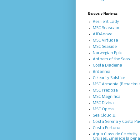
Barcos y Navieras
Resilient Lady
MSC Seascape
AIDAnova
MSC Virtuosa
MSC Seaside
Norwegian Epic
Anthem of the Seas
Costa Diadema
Britannia
Celebrity Solstice
MSC Armonia (Renacimi
MSC Preziosa
MSC Magnifica
MSC Divina
MSC Opera
Sea Cloud II
Costa Serena y Costa Pac
Costa Fortuna
Aqua Class de Celebrity
Cruises, ¿merece la pen