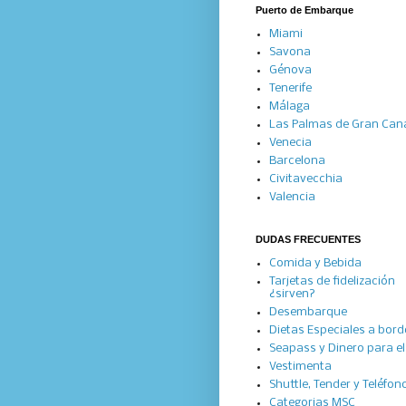
Puerto de Embarque
Miami
Savona
Génova
Tenerife
Málaga
Las Palmas de Gran Can
Venecia
Barcelona
Civitavecchia
Valencia
DUDAS FRECUENTES
Comida y Bebida
Tarjetas de fidelización
¿sirven?
Desembarque
Dietas Especiales a bord
Seapass y Dinero para el 
Vestimenta
Shuttle, Tender y Teléfon
Categorias MSC