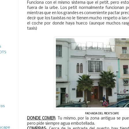
Funciona con el mismo sistema que el petit, pero est
fuera de la urbe. Los petit normalmente funcionan po
mientras que en los grandes es conveniente pactar prec
decir que los taxistas no le tienen mucho respeto a las
el coche por donde haya hueco (aunque muchos rasg
taxis)
s
 OTS
ros
FACHADA DEL RICK'S CAFE
DONDE COMER
: Tu mismo, por la zona antigua se pu
pero pide siempre agua embotellada.
ascape
COMPRAS
: Cerca de la entrada del puerto hay tien