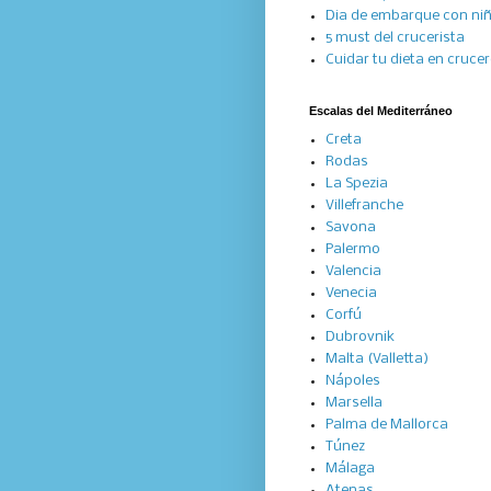
Dia de embarque con ni
5 must del crucerista
Cuidar tu dieta en cruce
Escalas del Mediterráneo
Creta
Rodas
La Spezia
Villefranche
Savona
Palermo
Valencia
Venecia
Corfú
Dubrovnik
Malta (Valletta)
Nápoles
Marsella
Palma de Mallorca
Túnez
Málaga
Atenas