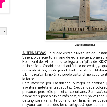
e
Mezquita Hassan II
ALTERNATIVAS
: Se puede visitar la Mezquita de Hassan
Saliendo del puerto a mano derecha, siguiendo siempre l
Boulevard des Almohades, se llega a la réplica del RICK'
de la película Casablanca (el auténtico no existe, ya qu
decorados). Siguiendo por el Boulevard de Sidi Moham
a la mezquita. También se puede visitar el mercado cent
la tarde
Para moverse por Casablanca lo mejor es caminar, pe
aventura métete en un petit taxi (pequeños de color roj
personas, pero sólo por el casco urbano. Son taxis c
asombres si para a subir a más pasajeros si no va lleno. 
destino para ver si te coge o no. También se puede
mayoría son mercedes benz antiguos) que puede lle