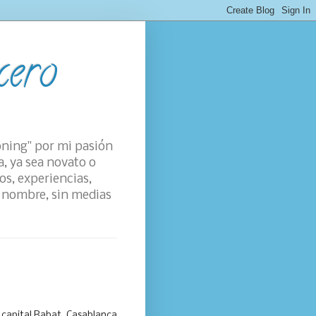
cero
oning" por mi pasión
a, ya sea novato o
os, experiencias,
su nombre, sin medias
capital Rabat, Casablanca