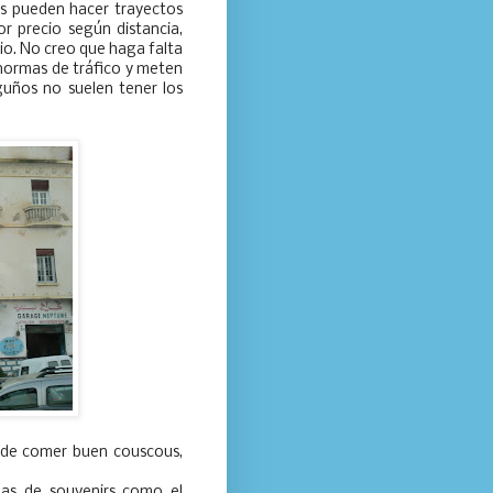
os pueden hacer trayectos
r precio según distancia,
io. No creo que haga falta
 normas de tráfico y meten
uños no suelen tener los
ede comer buen couscous,
das de souvenirs como el