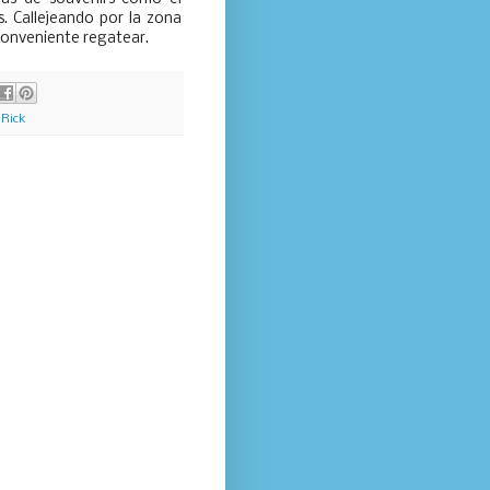
s. Callejeando por la zona
conveniente regatear.
,
Rick