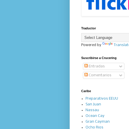
Traductor
Powered by
Translat
Suscribirse a Crucering
Entradas
Comentarios
Caribe
Preparativos EEUU
San Juan
Nassau
Ocean Cay
Gran Cayman
Ocho Rios