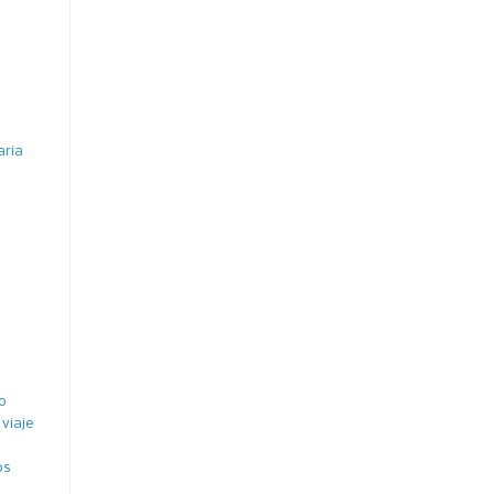
aria
o
viaje
os