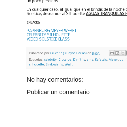
un poco perdidos...
En cualquier caso, al igual que en el brindis de la noche
Solstice, deseamos al Silhouette
AGUAS TRANQUILAS P
ENLACES:
PAPENBURG MEYER WERFT
CELEBRITY SILHOUETTE
VIDEO SOLSTICE CLASS
Publicado por
Crucering (Rayco Darias)
en
8:00
Etiquetas:
celebrity
,
Cruceros
,
Dimitris
,
ems
,
Kafetzis
,
Meyer
,
opin
silhouette
,
Skylogianis
,
Werft
No hay comentarios:
Publicar un comentario