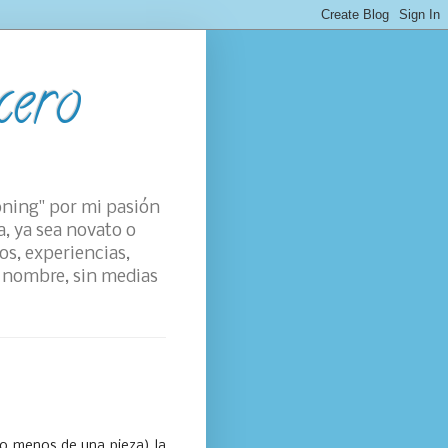
cero
oning" por mi pasión
a, ya sea novato o
os, experiencias,
su nombre, sin medias
 lo menos de una pieza) la