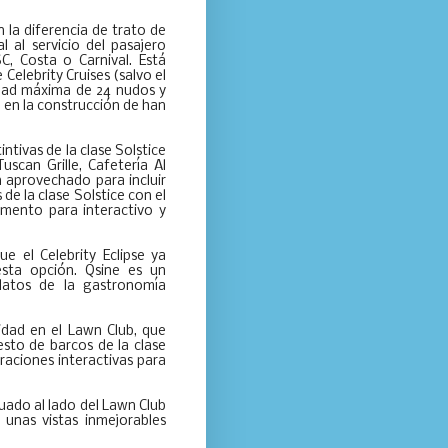
n la diferencia de trato de
l al servicio del pasajero
, Costa o Carnival. Está
 Celebrity Cruises (salvo el
idad máxima de 24 nudos y
 en la construcción de han
ntivas de la clase Solstice
scan Grille, Cafetería Al
an aprovechado para incluir
de la clase Solstice con el
emento para interactivo y
e el Celebrity Eclipse ya
esta opción. Qsine es un
latos de la gastronomía
idad en el Lawn Club, que
resto de barcos de la clase
traciones interactivas para
tuado al lado del Lawn Club
unas vistas inmejorables