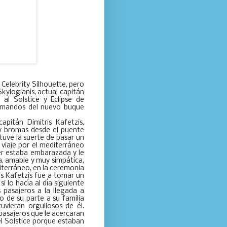
 Celebrity Silhouette, pero
kylogianis, actual capitán
 al Solstice y Eclipse de
 mandos del nuevo buque
apitán Dimitris Kafetzis,
 y bromas desde el puente
tuve la suerte de pasar un
viaje por el mediterráneo
r estaba embarazada y le
a, amable y muy simpática,
iterráneo, en la ceremonia
ris Kafetzis fue a tomar un
i lo hacía al día siguiente
 pasajeros a la llegada a
o de su parte a su familia
vieran orgullosos de él.
pasajeros que le acercaran
el Solstice porque estaban