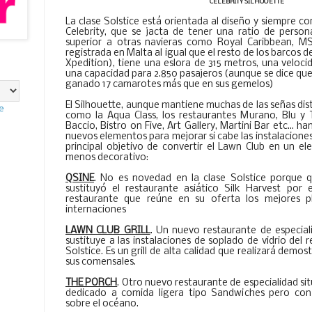
CELEBRITY SILHOUETTE
La clase Solstice está orientada al diseño y siempre co
Celebrity, que se jacta de tener una ratio de persona
superior a otras navieras como Royal Caribbean, MSC
registrada en Malta al igual que el resto de los barcos de
Xpedition), tiene una eslora de 315 metros, una veloc
una capacidad para 2.850 pasajeros (aunque se dice que
ganado 17 camarotes más que en sus gemelos)
El Silhouette, aunque mantiene muchas de las señas disti
e
como la Aqua Class, los restaurantes Murano, Blu y Tu
Baccio, Bistro on Five, Art Gallery, Martini Bar etc... h
nuevos elementos para mejorar si cabe las instalaciones 
principal objetivo de convertir el Lawn Club en un el
menos decorativo:
QSINE
. No es novedad en la clase Solstice porque qu
sustituyó el restaurante asiático Silk Harvest por 
restaurante que reúne en su oferta los mejores p
internaciones
LAWN CLUB GRILL
. Un nuevo restaurante de especial
sustituye a las instalaciones de soplado de vidrio del 
Solstice. Es un grill de alta calidad que realizará demos
sus comensales.
THE PORCH
. Otro nuevo restaurante de especialidad si
dedicado a comida ligera tipo Sandwiches pero con 
sobre el océano.