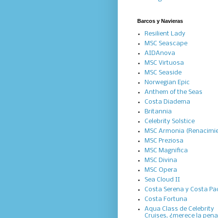
Barcos y Navieras
Resilient Lady
MSC Seascape
AIDAnova
MSC Virtuosa
MSC Seaside
Norwegian Epic
Anthem of the Seas
Costa Diadema
Britannia
Celebrity Solstice
MSC Armonia (Renacimi
MSC Preziosa
MSC Magnifica
MSC Divina
MSC Opera
Sea Cloud II
Costa Serena y Costa Pac
Costa Fortuna
Aqua Class de Celebrity
Cruises, ¿merece la pen