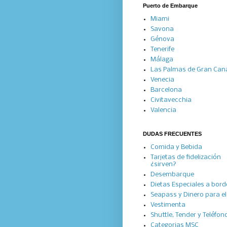
Puerto de Embarque
Miami
Savona
Génova
Tenerife
Málaga
Las Palmas de Gran Can
Venecia
Barcelona
Civitavecchia
Valencia
DUDAS FRECUENTES
Comida y Bebida
Tarjetas de fidelización
¿sirven?
Desembarque
Dietas Especiales a bord
Seapass y Dinero para el 
Vestimenta
Shuttle, Tender y Teléfon
Categorias MSC