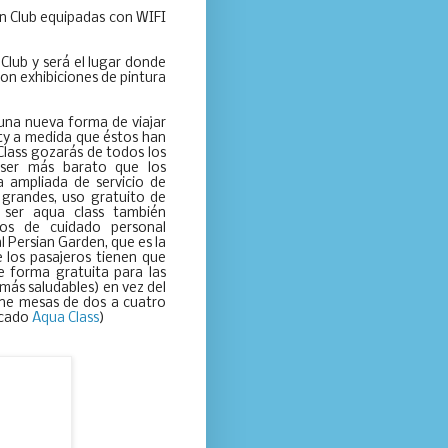
wn Club equipadas con WIFI
.
 Club y será el lugar donde
con exhibiciones de pintura
 una nueva forma de viajar
ity a medida que éstos han
 Class gozarás de todos los
 ser más barato que los
a ampliada de servicio de
 grandes, uso gratuito de
 ser aqua class también
os de cuidado personal
l Persian Garden, que es la
 los pasajeros tienen que
 forma gratuita para las
más saludables) en vez del
iene mesas de dos a cuatro
icado
Aqua Class
)