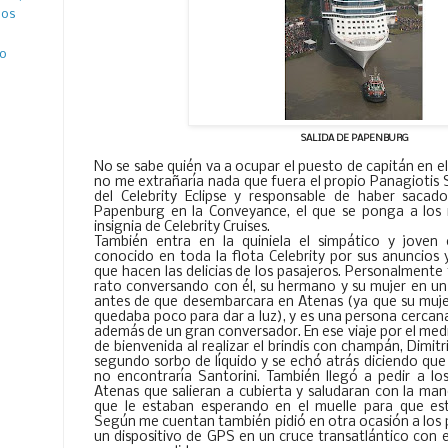
ños
ro
SALIDA DE PAPENBURG
No se sabe quién va a ocupar el puesto de capitán en el
no me extrañaría nada que fuera el propio Panagiotis S
del Celebrity Eclipse y responsable de haber sacado
Papenburg en la Conveyance, el que se ponga a los
insignia de Celebrity Cruises.
También entra en la quiniela el simpático y joven c
conocido en toda la flota Celebrity por sus anuncios
que hacen las delicias de los pasajeros. Personalmente 
rato conversando con él, su hermano y su mujer en un 
antes de que desembarcara en Atenas (ya que su muje
quedaba poco para dar a luz), y es una persona cercan
además de un gran conversador. En ese viaje por el med
de bienvenida al realizar el brindis con champán, Dimit
segundo sorbo de líquido y se echó atrás diciendo que s
no encontraría Santorini. También llegó a pedir a los
Atenas que salieran a cubierta y saludaran con la man
que le estaban esperando en el muelle para que estu
Según me cuentan también pidió en otra ocasión a los 
un dispositivo de GPS en un cruce transatlántico con 