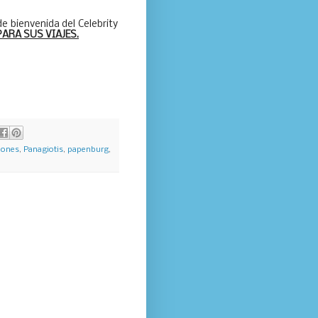
 de bienvenida del Celebrity
ARA SUS VIAJES.
iones
,
Panagiotis
,
papenburg
,