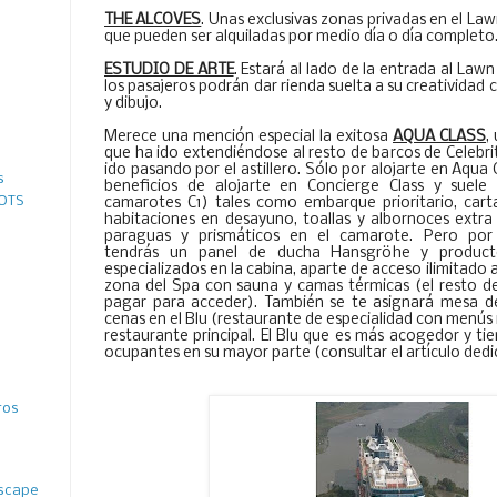
THE ALCOVES
. Unas exclusivas zonas privadas en el La
que pueden ser alquiladas por medio día o día completo
ESTUDIO DE ARTE
. Estará al lado de la entrada al Lawn
los pasajeros podrán dar rienda suelta a su creatividad 
y dibujo.
Merece una mención especial la exitosa
AQUA CLASS
,
que ha ido extendiéndose al resto de barcos de Celebr
ido pasando por el astillero. Sólo por alojarte en Aqua
s
beneficios de alojarte en Concierge Class y suele
 OTS
camarotes C1) tales como embarque prioritario, cart
habitaciones en desayuno, toallas y albornoces extra
paraguas y prismáticos en el camarote. Pero por
tendrás un panel de ducha Hansgröhe y product
especializados en la cabina, aparte de acceso ilimitado a
zona del Spa con sauna y camas térmicas (el resto de
pagar para acceder). También se te asignará mesa de
cenas en el Blu (restaurante de especialidad con menús 
restaurante principal. El Blu que es más acogedor y t
ocupantes en su mayor parte (consultar el artículo ded
ros
ascape