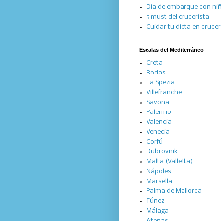
Dia de embarque con ni
5 must del crucerista
Cuidar tu dieta en cruce
Escalas del Mediterráneo
Creta
Rodas
La Spezia
Villefranche
Savona
Palermo
Valencia
Venecia
Corfú
Dubrovnik
Malta (Valletta)
Nápoles
Marsella
Palma de Mallorca
Túnez
Málaga
Atenas