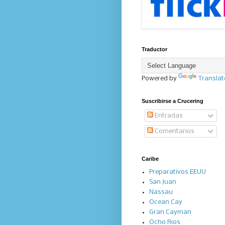
Traductor
Powered by
Translat
Suscribirse a Crucering
Entradas
Comentarios
Caribe
Preparativos EEUU
San Juan
Nassau
Ocean Cay
Gran Cayman
Ocho Rios