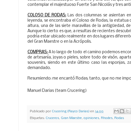
contemplar el majestuoso Fuerte San Nicolás y tres ant
COLOSO DE RODAS:
Las dos columnas se asientan en 
leyenda, se encontraba el Coloso de Rodas, la estatua
altura, una de las siete maravillas de la antigüedad, d
Aunque lo cierto es que, a resultas de recientes descubr
podría estar ubicado realmente en dos lugares diferentes
del Gran Maestre o en la Acrópolis.
COMPRAS:
A lo largo de todo el camino podemos encon
de artesanía, joyas o pieles, sobre todo de visón, aparte
souvenirs, siendo en este último caso las esponjas, 
demandado.
Resumiendo: me encantó Rodas; tanto, que no me import
Manuel Darias (team Crucering)
Publicado por
Crucering (Rayco Darias)
en
14:00
Etiquetas:
Cruceros
,
Gran Maestre
,
opiniones
,
Rhodes
,
Rodas