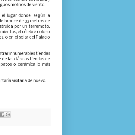
iguos molinos de viento.
el lugar donde, según la
 de bronce de
33 metros
de
estruida por un terremoto.
imientos, el célebre coloso
: o en el solar del Palacio
trar innumerables tiendas
 de las clásicas tiendas de
zapatos o cerámica lo más
aría visitarla de nuevo.