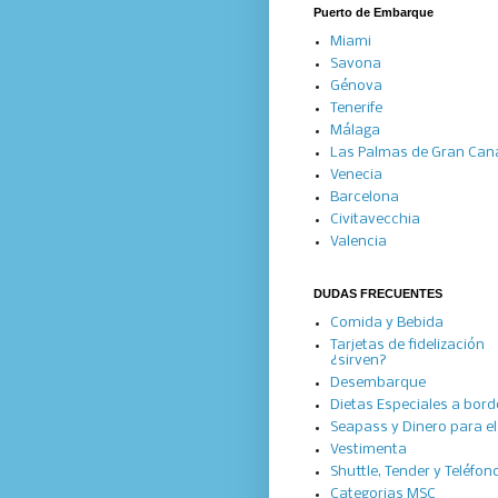
Puerto de Embarque
Miami
Savona
Génova
Tenerife
Málaga
Las Palmas de Gran Can
Venecia
Barcelona
Civitavecchia
Valencia
DUDAS FRECUENTES
Comida y Bebida
Tarjetas de fidelización
¿sirven?
Desembarque
Dietas Especiales a bord
Seapass y Dinero para el 
Vestimenta
Shuttle, Tender y Teléfon
Categorias MSC