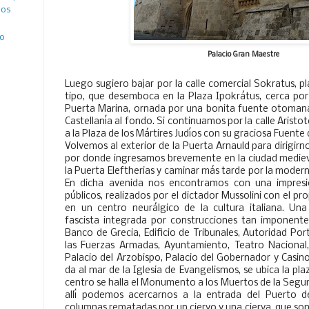
ños
ro
Palacio Gran Maestre
Luego sugiero bajar por la calle comercial Sokratus, 
tipo, que desemboca en la Plaza Ipokrátus, cerca por 
Puerta Marina, ornada por una bonita fuente otomana y
Castellanía al fondo. Si continuamos por la calle Arist
a la Plaza de los Mártires Judíos con su graciosa Fuente 
Volvemos al exterior de la Puerta Arnauld para dirigirn
por donde ingresamos brevemente en la ciudad medieva
la Puerta Eleftherias y caminar más tarde por la moder
En dicha avenida nos encontramos con una impresio
públicos, realizados por el dictador Mussolini con el p
en un centro neurálgico de la cultura italiana. Una
fascista integrada por construcciones tan imponen
Banco de Grecia, Edificio de Tribunales, Autoridad Port
las Fuerzas Armadas, Ayuntamiento, Teatro Nacional,
Palacio del Arzobispo, Palacio del Gobernador y Casino
da al mar de la Iglesia de Evangelismos, se ubica la pl
centro se halla el Monumento a los Muertos de la Segu
allí podemos acercarnos a la entrada del Puerto d
columnas rematadas por un ciervo y una cierva, que so