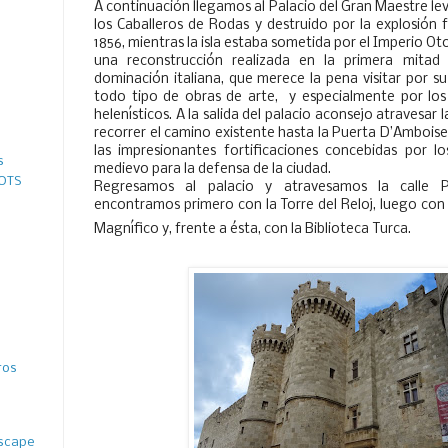
A continuación llegamos al Palacio del Gran Maestre lev
los Caballeros de Rodas y destruido por la explosión 
1856, mientras la isla estaba sometida por el Imperio Oto
una reconstrucción realizada en la primera mitad 
dominación italiana, que merece la pena visitar por s
todo tipo de obras de arte,
y especialmente por lo
helenísticos. A la salida del palacio aconsejo atravesar
recorrer el camino existente hasta la Puerta D’Ambois
las impresionantes fortificaciones concebidas por los
s
medievo para la defensa de la ciudad.
 OTS
Regresamos al palacio y atravesamos la calle
encontramos primero con la Torre del Reloj, luego con
Magnífico y, frente a ésta, con la Biblioteca Turca.
ros
ascape