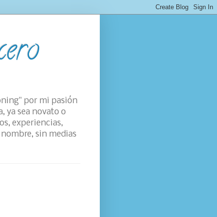
cero
oning" por mi pasión
a, ya sea novato o
os, experiencias,
su nombre, sin medias