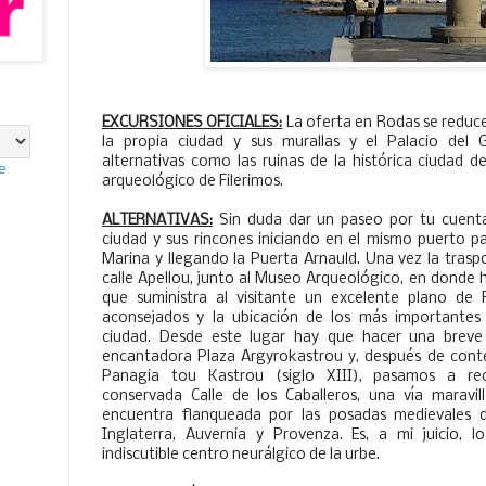
EXCURSIONES OFICIALES:
La oferta en Rodas se reduce
la propia ciudad y sus murallas y el Palacio del 
alternativas como las ruinas de la histórica ciudad d
e
arqueológico de Filerimos.
ALTERNATIVAS:
Sin duda dar un paseo por tu cuenta
ciudad y sus rincones iniciando en el mismo puerto p
Marina y llegando la Puerta Arnauld. Una vez la tras
calle Apellou, junto al Museo Arqueológico, en donde 
que suministra al visitante un excelente plano de R
aconsejados y la ubicación de los más importantes e
ciudad. Desde este lugar hay que hacer una breve
encantadora Plaza Argyrokastrou y, después de contem
Panagia tou Kastrou (siglo XIII), pasamos a re
conservada Calle de los Caballeros, una vía maravil
encuentra flanqueada por las posadas medievales de 
Inglaterra, Auvernia y Provenza. Es, a mi juicio, l
indiscutible centro neurálgico de la urbe.