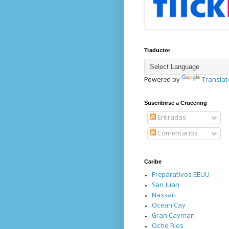
Traductor
Powered by
Translat
Suscribirse a Crucering
Entradas
Comentarios
Caribe
Preparativos EEUU
San Juan
Nassau
Ocean Cay
Gran Cayman
Ocho Rios