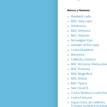
Barcos y Navieras
Resilient Lady
MSC Seascape
AIDAnova
MSC Virtuosa
MSC Seaside
Norwegian Epic
Anthem of the Seas
Costa Diadema
Britannia
Celebrity Solstice
MSC Armonia (Renacimi
MSC Preziosa
MSC Magnifica
MSC Divina
MSC Opera
Sea Cloud II
Costa Serena y Costa Pac
Costa Fortuna
Aqua Class de Celebrity
Cruises, ¿merece la pen