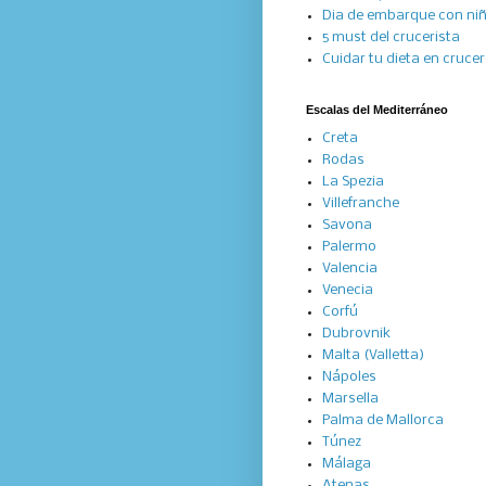
Dia de embarque con ni
5 must del crucerista
Cuidar tu dieta en cruce
Escalas del Mediterráneo
Creta
Rodas
La Spezia
Villefranche
Savona
Palermo
Valencia
Venecia
Corfú
Dubrovnik
Malta (Valletta)
Nápoles
Marsella
Palma de Mallorca
Túnez
Málaga
Atenas