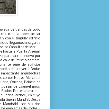
plagada de tiendas de todo
cierto de la espectacular
 con el singular edificio
otelous, llegamos enseguida
de los Caballitos de Mar.
os hasta la Puerta Arsenal,
l para salir de nuevo por
na calle del mismo nombre.
nante serie de edificios
ropósito de convertir Rodas
 impactante arquitectura
tes como: Nuevo Mercado,
uaria, Correos, Palacio de
 Iglesia de Evangelismos,
 Rodos. Por el lateral que
aza Antinavarchou, en cuyo
nda Guerra Mundial. Desde
e Mandráki, con sus dos
n los emblemas de Rodas, y