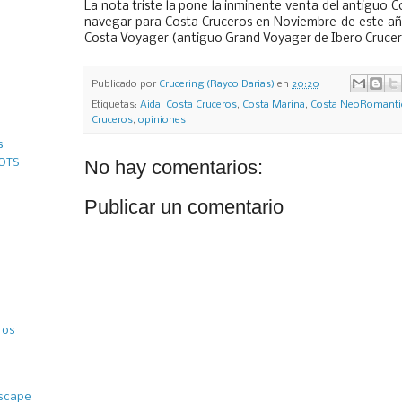
La nota triste la pone la inminente venta del antiguo C
navegar para Costa Cruceros en Noviembre de este año,
Costa Voyager (antiguo Grand Voyager de Ibero Cruce
Publicado por
Crucering (Rayco Darias)
en
20:20
Etiquetas:
Aida
,
Costa Cruceros
,
Costa Marina
,
Costa NeoRomanti
Cruceros
,
opiniones
s
No hay comentarios:
 OTS
Publicar un comentario
ros
ascape