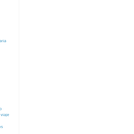
aria
o
viaje
os