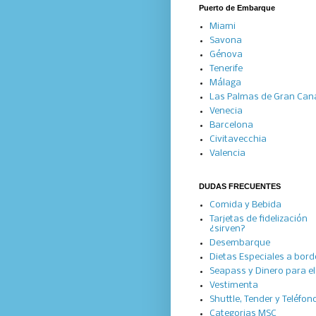
Puerto de Embarque
Miami
Savona
Génova
Tenerife
Málaga
Las Palmas de Gran Can
Venecia
Barcelona
Civitavecchia
Valencia
DUDAS FRECUENTES
Comida y Bebida
Tarjetas de fidelización
¿sirven?
Desembarque
Dietas Especiales a bord
Seapass y Dinero para el 
Vestimenta
Shuttle, Tender y Teléfon
Categorias MSC