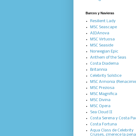
Barcos y Navieras
Resilient Lady
MSC Seascape
AIDAnova
MSC Virtuosa
MSC Seaside
Norwegian Epic
Anthem of the Seas
Costa Diadema
Britannia
Celebrity Solstice
MSC Armonia (Renacimi
MSC Preziosa
MSC Magnifica
MSC Divina
MSC Opera
Sea Cloud II
Costa Serena y Costa Pac
Costa Fortuna
Aqua Class de Celebrity
Cruises, ¿merece la pen