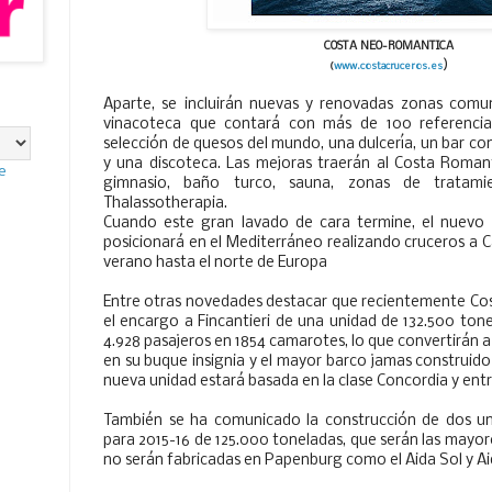
COSTA NEO-ROMANTICA
)
(
www.costacruceros.es
Aparte, se incluirán nuevas y renovadas zonas comu
vinacoteca que contará con más de 100 referencia
selección de quesos del mundo, una dulcería, un bar con
y una discoteca. Las mejoras traerán al Costa Roma
e
gimnasio, baño turco, sauna, zonas de tratam
Thalassotherapia.
Cuando este gran lavado de cara termine, el nuevo
posicionará en el Mediterráneo realizando cruceros a 
verano hasta el norte de Europa
Entre otras novedades destacar que recientemente Co
el encargo a Fincantieri de una unidad de 132.500 ton
4.928 pasajeros en 1854 camarotes, lo que convertirán 
en su buque insignia y el mayor barco jamas construido
nueva unidad estará basada en la clase Concordia y entra
También se ha comunicado la construcción de dos un
para 2015-16 de 125.000 toneladas, que serán las mayore
no serán fabricadas en Papenburg como el Aida Sol y Ai