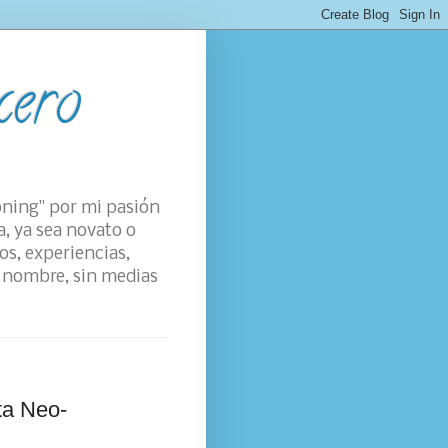
cero
oning" por mi pasión
a, ya sea novato o
os, experiencias,
su nombre, sin medias
ta Neo-