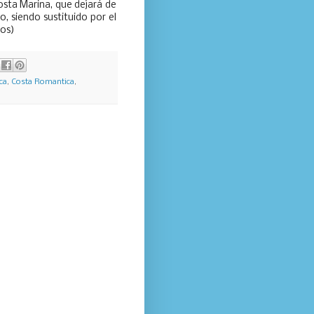
osta Marina, que dejará de
 siendo sustituido por el
ros)
ca
,
Costa Romantica
,