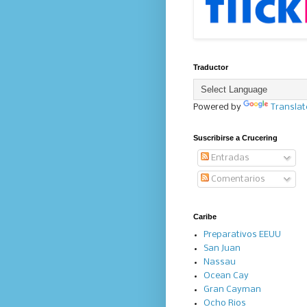
Traductor
Powered by
Translat
Suscribirse a Crucering
Entradas
Comentarios
Caribe
Preparativos EEUU
San Juan
Nassau
Ocean Cay
Gran Cayman
Ocho Rios