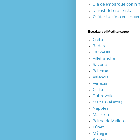
Dia de embarque con ni
5 must del crucerista
Cuidar tu dieta en cruce
Escalas del Mediterráneo
Creta
Rodas
La Spezia
Villefranche
Savona
Palermo
Valencia
Venecia
Corfú
Dubrovnik
Malta (Valletta)
Nápoles
Marsella
Palma de Mallorca
Túnez
Málaga
Atenas