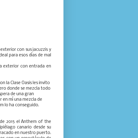
exterior con sus jacuzzis y
deal para esos días de mal
 exterior con entrada en
n la Clase Oasis les invito
ucero donde se mezcla todo
spera de una gran
r en mí una mezcla de
hem lo ha conseguido.
de 2015 el Anthem of the
ipiélago canario desde su
tracado en nuestro puerto.