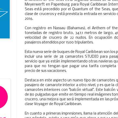
Meyerwerft en Papenburg para Royal Caribbean Intern
Seas está precedido por el Quantum of the Seas, qu
clase de cruceros y está prevista la entrada en servicio
2016.
Con registro en Nassau (Bahamas), el Anthem of the
toneladas de registro bruto, 347,1 metros de largo,
velocidad de crucero de 22 nudos. En ocupación do
pasajeros atendidos por 1500 tripulantes.
Esta nueva serie de buques de Royal Caribbean son los 
incluir una serie de 28 camarotes STUDIO para pasaj
servicio que ya están implementando otras navieras qu
para que no tengan que pagar una tarifa completa y
precio de sus vacaciones.
Destaca en este aspecto un nuevo tipo de camarotes qu
pasajero de camarote interior a otro nivel, y es que la
camarotes interiores con "balcón virtual". Este balcón 
de 80 pulgadas que emite en tiempo real imágenes toma
crucero, una mejora que será implementada en las próx
clase Voyager de Royal Caribbean.
En cuanto a primeras impresiones, llama la atención de