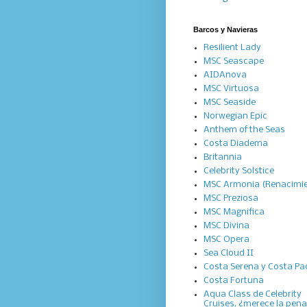
Barcos y Navieras
Resilient Lady
MSC Seascape
AIDAnova
MSC Virtuosa
MSC Seaside
Norwegian Epic
Anthem of the Seas
Costa Diadema
Britannia
Celebrity Solstice
MSC Armonia (Renacimi
MSC Preziosa
MSC Magnifica
MSC Divina
MSC Opera
Sea Cloud II
Costa Serena y Costa Pac
Costa Fortuna
Aqua Class de Celebrity
Cruises, ¿merece la pen