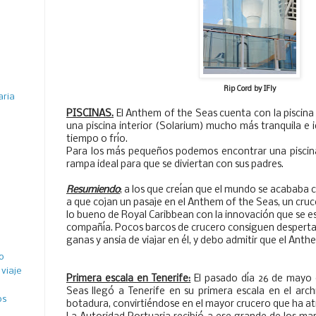
Rip Cord by IFly
aria
PISCINAS.
El Anthem of the Seas cuenta con la piscina 
una piscina interior (Solarium) mucho más tranquila e i
tiempo o frío.
Para los más pequeños podemos encontrar una piscina
rampa ideal para que se diviertan con sus padres.
Resumiendo
; a los que creían que el mundo se acababa co
a que cojan un pasaje en el Anthem of the Seas, un cr
lo bueno de Royal Caribbean con la innovación que se e
compañía. Pocos barcos de crucero consiguen desperta
ganas y ansia de viajar en él, y debo admitir que el Ant
o
viaje
Primera escala en Tenerife:
El pasado día 26 de mayo 
Seas llegó a Tenerife en su primera escala en el arch
os
botadura, convirtiéndose en el mayor crucero que ha a