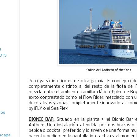
s
 OTS
Salida del Anthem of the Seas
Pero ya su interior es de otra galaxia. El concepto 
completamente distinto al del resto de la flota del
mezcla entre el ambiente familiar clásico típico de R
éxito contrastado como el Flow Rider, mezclado con u
decorativos y zonas completamente innovadoras como e
by iFLY o el Sea Plex.
ros
BIONIC BAR.
Situado en la planta 5, el Bionic Bar 
Anthem. Una instalación atendida por dos brazos m
bebida o cocktail preferido y lo sirven de una forma mu
ascape
hacer tu pedido en la pantalla interactiva y al momen