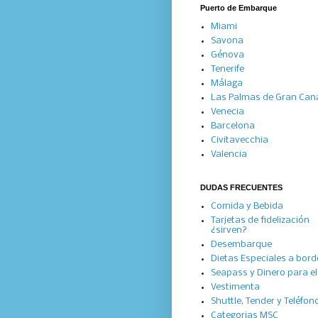
Puerto de Embarque
Miami
Savona
Génova
Tenerife
Málaga
Las Palmas de Gran Can
Venecia
Barcelona
Civitavecchia
Valencia
DUDAS FRECUENTES
Comida y Bebida
Tarjetas de fidelización
¿sirven?
Desembarque
Dietas Especiales a bord
Seapass y Dinero para el 
Vestimenta
Shuttle, Tender y Teléfon
Categorias MSC