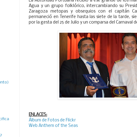
La Autoridad Portuaria recibió a ese grande de los ma
Agua y un grupo folklórico, intercambiando su Presi
Zaragoza metopas y obsequios con el capitán Ca
permaneció en Tenerife hasta las siete de la tarde, si
por la gesta del 25 de Julio y un comparsa del Carnaval d
ento)
ENLACES:
ifica
Álbum de Fotos de Flickr
Web Anthem of the Seas
a?