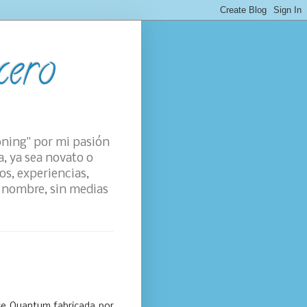
cero
oning" por mi pasión
a, ya sea novato o
os, experiencias,
su nombre, sin medias
ase Quantum fabricada por