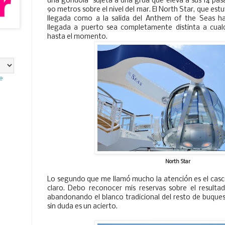
una góndola sujeta a una grúa que eleva a sus 14 pasa
90 metros sobre el nivel del mar. El North Star, que es
llegada como a la salida del Anthem of the Seas ha
llegada a puerto sea completamente distinta a cual
hasta el momento.
e
North Star
Lo segundo que me llamó mucho la atención es el casc
claro. Debo reconocer mis reservas sobre el resulta
abandonando el blanco tradicional del resto de buques
sin duda es un acierto.