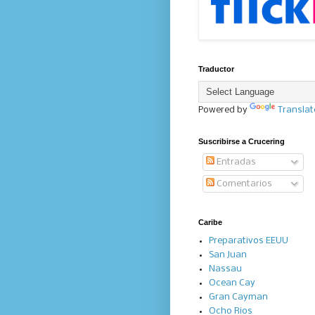
Traductor
Powered by
Translat
Suscribirse a Crucering
Entradas
Comentarios
Caribe
Preparativos EEUU
San Juan
Nassau
Ocean Cay
Gran Cayman
Ocho Rios