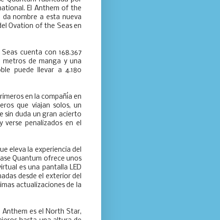
ational. El Anthem of the
e da nombre a esta nueva
 del Ovation of the Seas en
 Seas cuenta con 168.367
 41 metros de manga y una
ble puede llevar a 4.180
primeros en la compañía en
eros que viajan solos, un
e sin duda un gran acierto
 verse penalizados en el
e eleva la experiencia del
 clase Quantum ofrece unos
virtual es una pantalla LED
das desde el exterior del
imas actualizaciones de la
l Anthem es el North Star,