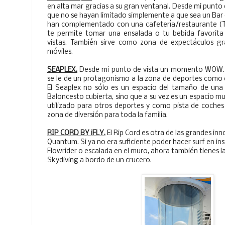
en alta mar gracias a su gran ventanal. Desde mi punto 
que no se hayan limitado simplemente a que sea un Bar o
han complementado con una cafetería/restaurante (T
te permite tomar una ensalada o tu bebida favorita 
vistas. También sirve como zona de expectáculos gra
móviles.
SEAPLEX.
Desde mi punto de vista un momento WOW. 
se le de un protagonismo a la zona de deportes como 
El Seaplex no sólo es un espacio del tamaño de una
Baloncesto cubierta, sino que a su vez es un espacio mu
utilizado para otros deportes y como pista de coche
zona de diversión para toda la familia.
RIP CORD BY iFLY.
El Rip Cord es otra de las grandes inn
Quantum. Si ya no era suficiente poder hacer surf en in
Flowrider o escalada en el muro, ahora también tienes l
Skydiving a bordo de un crucero.